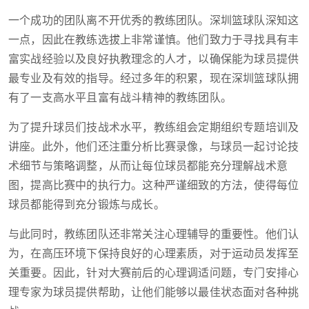
一个成功的团队离不开优秀的教练团队。深圳篮球队深知这
一点，因此在教练选拔上非常谨慎。他们致力于寻找具有丰
富实战经验以及良好执教理念的人才，以确保能为球员提供
最专业及有效的指导。经过多年的积累，现在深圳篮球队拥
有了一支高水平且富有战斗精神的教练团队。
为了提升球员们技战术水平，教练组会定期组织专题培训及
讲座。此外，他们还注重分析比赛录像，与球员一起讨论技
术细节与策略调整，从而让每位球员都能充分理解战术意
图，提高比赛中的执行力。这种严谨细致的方法，使得每位
球员都能得到充分锻炼与成长。
与此同时，教练团队还非常关注心理辅导的重要性。他们认
为，在高压环境下保持良好的心理素质，对于运动员发挥至
关重要。因此，针对大赛前后的心理调适问题，专门安排心
理专家为球员提供帮助，让他们能够以最佳状态面对各种挑