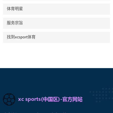
体育明星
服务宗旨
找到xcsport体育