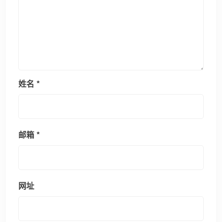
姓名
*
邮箱
*
网址