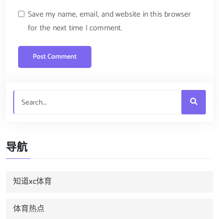
Save my name, email, and website in this browser
for the next time I comment.
导航
知道xc体育
体育热点