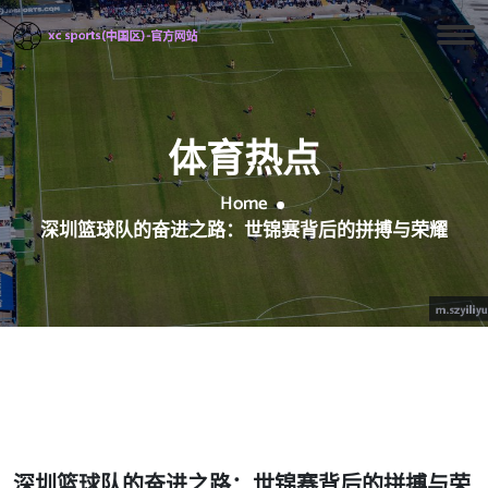
体育热点
Home
深圳篮球队的奋进之路：世锦赛背后的拼搏与荣耀
深圳篮球队的奋进之路：世锦赛背后的拼搏与荣