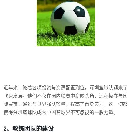
近年来，随着各项投资与资源配置到位，深圳篮球队迎来了
飞速发展。他们不仅在国内联赛中崭露头角，还积极参与国
际赛事，通过与世界强队较量，提高了自身实力。这一切都
使得深圳篮球队成为中国篮球界不可忽视的一股力量。
2、教练团队的建设