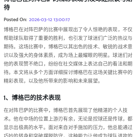
待
Posted On:
2026-03-12 13:00:17
博格巴在对阵巴萨的比赛中展现出了令人惊艳的表现，不仅
帮助球队取得了重要的胜利，也引发了球迷们广泛的热议与
期待。这场比赛中，博格巴以其出色的技术、敏锐的战术意
识以及强大的身体素质，成为场上最耀眼的明星。球迷们对
他的表现赞不绝口，纷纷在社交媒体上表达自己的看法和期
待。本文将从多个方面详细探讨博格巴在这场关键比赛中的
精彩表现，以及他所带来的影响和未来展望。
1、博格巴的技术表现
在对阵巴萨的比赛中，博格巴首先展现了他精湛的个人技
术。他在中场的位置上游刃有余，无论是控球还是传球，都
显示出极高的水平。面对来自对手施加的压力，他总能通过
巧妙的转身和突破摆脱防守，这种能力让他成为球队进攻的