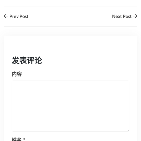
Prev Post
Next Post
发表评论
内容
姓名
*