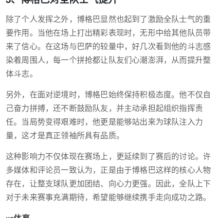
除了个人发挥之外，博格巴显然也起到了激励全队士气的重
要作用。当他在场上打出精彩表现时，无形中给其他队员带
来了信心。在这场与巴萨的较量中，好几次看到他的斗志感
染着周围人，每一个拼抢都让队友们心潮澎湃，从而提升整
体斗志。
另外，在面对逆境时，博格巴始终保持积极态度。他不仅自
己奋力拼搏，还不断鼓励队友，并主动承担起组织指挥责
任。当局势变得艰难时，他更是能够站出来为球队注入力
量，这才是真正领袖所具有品质。
这种影响力不仅体现在赛场上，更延续到了赛后的讨论。许
多媒体和评论员一致认为，正是由于博格巴这样的核心人物
存在，让整支球队更加团结、向心力更强。因此，全队上下
对于未来赛事充满期待，希望能够继续携手走向成功之路。