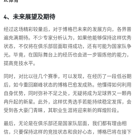
xc体育
4、未来展望及期待
经过这场精彩较量后，对于博格巴未来的发展方向，各界普
遍充满期待。不少专家分析认为，如果他能够保持这样优秀
状态，不仅将在俱乐部层面取得成功，还有可能为国家队争
光。毕竟，在国际舞台上的经历也会进一步锻炼他的能力，
提高竞技水平。
同时，对比以往几个赛季，可以发现，在经历了一段低谷期
后，如今重回巅峰状态的博格巴愈发成熟。他懂得如何利用
自身优势，同时弥补不足之处，无疑将成为足球界又一颗冉
冉升起的新星。此外，这样优秀选手若能持续稳定发挥，会
受到各大豪门青睐，其职业生涯将迎来新的辉煌阶段。
最后，无论是在俱乐部还是国家队层面，我们都有理由相
信，只要保持这样的竞技状态和良好心态，博格巴将在接下