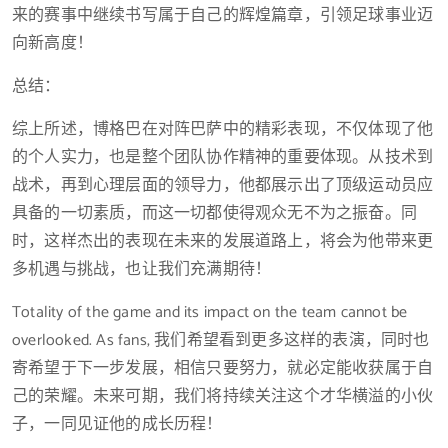
来的赛事中继续书写属于自己的辉煌篇章，引领足球事业迈
向新高度！
总结：
综上所述，博格巴在对阵巴萨中的精彩表现，不仅体现了他
的个人实力，也是整个团队协作精神的重要体现。从技术到
战术，再到心理层面的领导力，他都展示出了顶级运动员应
具备的一切素质，而这一切都使得观众无不为之振奋。同
时，这样杰出的表现在未来的发展道路上，将会为他带来更
多机遇与挑战，也让我们充满期待！
Totality of the game and its impact on the team cannot be
overlooked. As fans, 我们希望看到更多这样的表演，同时也
寄希望于下一步发展，相信只要努力，就必定能收获属于自
己的荣耀。未来可期，我们将持续关注这个才华横溢的小伙
子，一同见证他的成长历程！