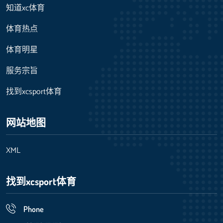
知道xc体育
体育热点
体育明星
服务宗旨
找到xcsport体育
网站地图
XML
找到xcsport体育
Phone