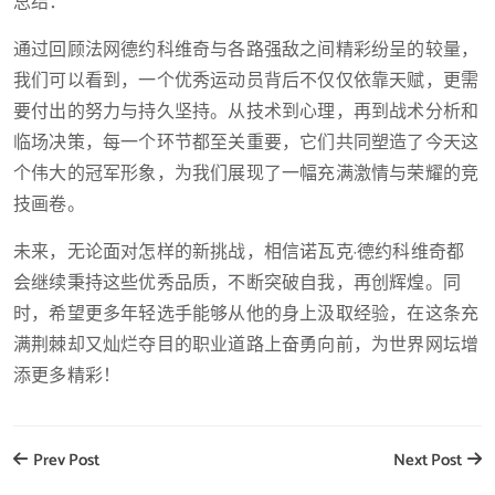
总结：
通过回顾法网德约科维奇与各路强敌之间精彩纷呈的较量，
我们可以看到，一个优秀运动员背后不仅仅依靠天赋，更需
要付出的努力与持久坚持。从技术到心理，再到战术分析和
临场决策，每一个环节都至关重要，它们共同塑造了今天这
个伟大的冠军形象，为我们展现了一幅充满激情与荣耀的竞
技画卷。
未来，无论面对怎样的新挑战，相信诺瓦克·德约科维奇都
会继续秉持这些优秀品质，不断突破自我，再创辉煌。同
时，希望更多年轻选手能够从他的身上汲取经验，在这条充
满荆棘却又灿烂夺目的职业道路上奋勇向前，为世界网坛增
添更多精彩！
Prev Post
Next Post