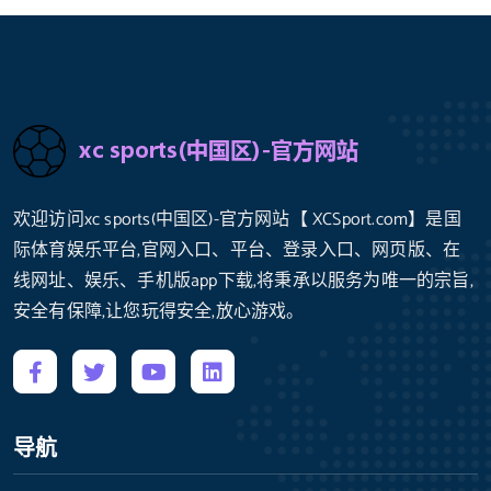
欢迎访问xc sports(中国区)-官方网站【 XCSport.com】是国
际体育娱乐平台,官网入口、平台、登录入口、网页版、在
线网址、娱乐、手机版app下载,将秉承以服务为唯一的宗旨,
安全有保障,让您玩得安全,放心游戏。
导航