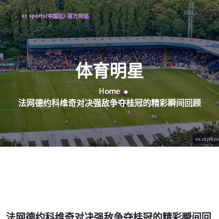
体育明星
Home
法网德约科维奇对决强敌争夺桂冠的精彩瞬间回顾
法网德约科维奇对决强敌争夺桂冠的精彩瞬间回